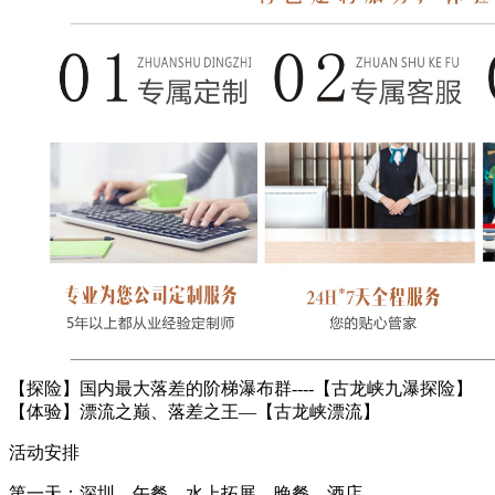
【探险】国内最大落差的阶梯瀑布群----【古龙峡九瀑探险】
【体验】漂流之巅、落差之王—【古龙峡漂流】
活动安排
第一天：深圳—午餐—水上拓展—晚餐—酒店