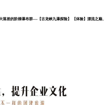
落差的阶梯瀑布群----【古龙峡九瀑探险】 【体验】漂流之