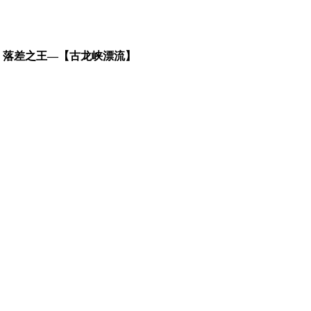
巅、落差之王—【古龙峡漂流】