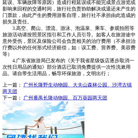
延误、车辆故障等原因）造成行程延误或不能完成景点游览或
影响来回程的交通时间，旅行社负责协助解决或退还未产生的
门票款，由此产生的费用游客自理，旅行社不承担由此造成的
损失及责任。
3.高空、爬山、漂流、游泳、泡温泉、乘车、参观拍照等
旅游活动请按照景区指引和工作人员引导。如客人在旅游途中
意外受伤，景区及保险公司会负责相关的治疗费用（不承担治
疗费以外的任何形式经济赔偿，如：误工费、营养费、美容费
等）
4.广东省旅游局已发布的《关于我省星级饭店逐步取消一
次性日用品的通知》部分酒店已取消免费提供一次性洗漱用
品。请自带生活用品，畅导环保旅游，文明出行；
上一篇：
广州长隆野生动物园、大夫山森林公园、沙湾古镇
两天团
下一篇：
广州番禺长隆动物园、百万葵园两天团