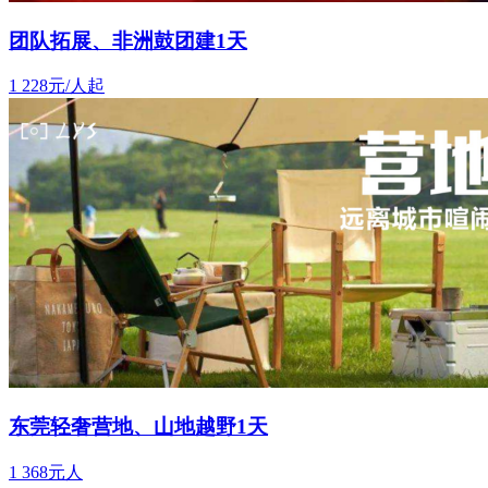
团队拓展、非洲鼓团建1天
1
228元/人起
东莞轻奢营地、山地越野1天
1
368元人